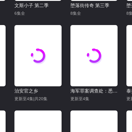
文斯小子 第二季
堕落街传奇 第三季
堕
6集全
8集全
8
治安官之乡
海军罪案调查处：悉尼 第三季
泰
更新至4集|共20集
更新至4集
更