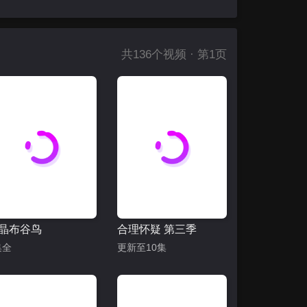
共
136
个视频 · 第1页
晶布谷鸟
合理怀疑 第三季
集全
更新至10集