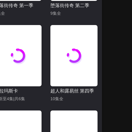
落街传奇 第一季
堕落街传奇 第二季
集全
9集全
拉玛斯卡
超人和露易丝 第四季
新至4集|共6集
10集全