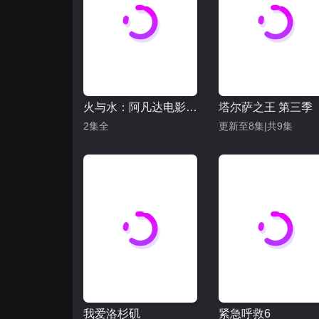
火与水：阿凡达电影制作特辑
塔尔萨之王 第三季
2集全
更新至8集|共9集
我爱洛杉矶
紧急呼救6