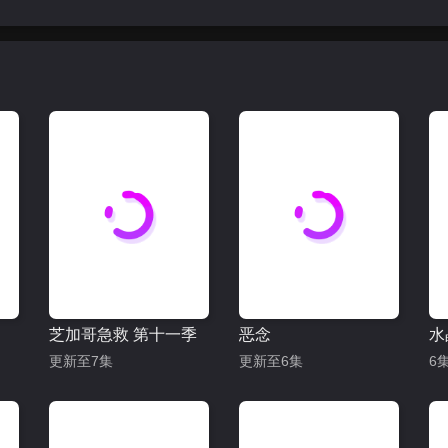
芝加哥急救 第十一季
恶念
水
更新至7集
更新至6集
6