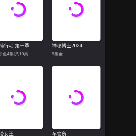
捕行动 第一季
神秘博士2024
新至4集|共10集
9集全
讼女王
车管所