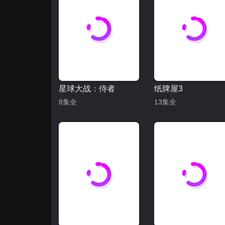
星球大战：侍者
纸牌屋3
8集全
13集全