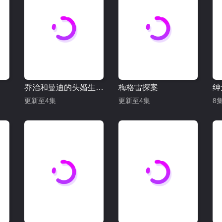
乔治和曼迪的头婚生活 第二季
梅格雷探案
绅
更新至4集
更新至4集
8