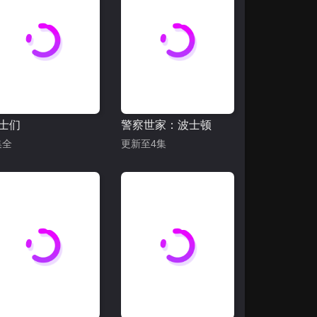
士们
警察世家：波士顿
集全
更新至4集