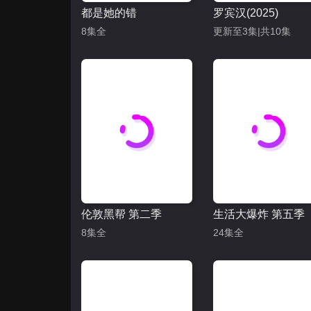
都是她的错
罗宾汉(2025)
8集全
更新至3集|共10集
伦敦黑帮 第二季
生活大爆炸 第五季
8集全
24集全