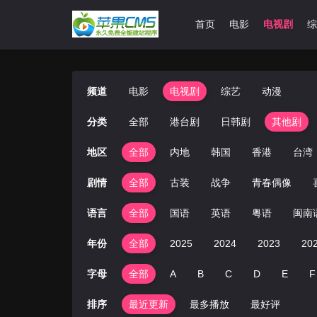
首页
电影
电视剧
综
频道
电影
电视剧
综艺
动漫
分类
全部
港台剧
日韩剧
其他剧
地区
全部
内地
韩国
香港
台湾
剧情
全部
古装
战争
青春偶像
语言
全部
国语
英语
粤语
闽南
年份
全部
2025
2024
2023
20
字母
全部
A
B
C
D
E
F
排序
最近更新
最多播放
最好评