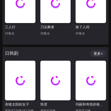
三人行
刀尖舞者
换了人间
24集全
36集全
40集全
日韩剧
更多>
吞噬太阳的女子
怪变
玛丽和奇怪的爸爸们
更新至106集|共120集
更新至35集
更新至24集