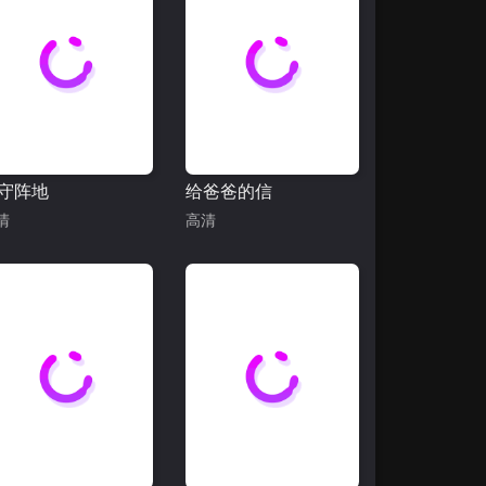
守阵地
给爸爸的信
清
高清