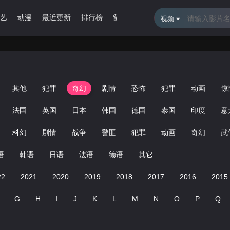
艺
动漫
最近更新
排行榜
留言报错
视频
其他
犯罪
奇幻
剧情
恐怖
犯罪
动画
惊
法国
英国
日本
韩国
德国
泰国
印度
意
科幻
剧情
战争
警匪
犯罪
动画
奇幻
武
语
韩语
日语
法语
德语
其它
22
2021
2020
2019
2018
2017
2016
2015
G
H
I
J
K
L
M
N
O
P
Q