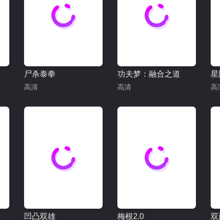
尸杀泰拳
功夫梦：融合之道
星
高清
高清
高
凹凸双雄
梅根2.0
双