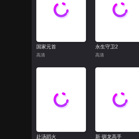
国家元首
永生守卫2
高清
高清
赴汤蹈火
新·驯龙高手