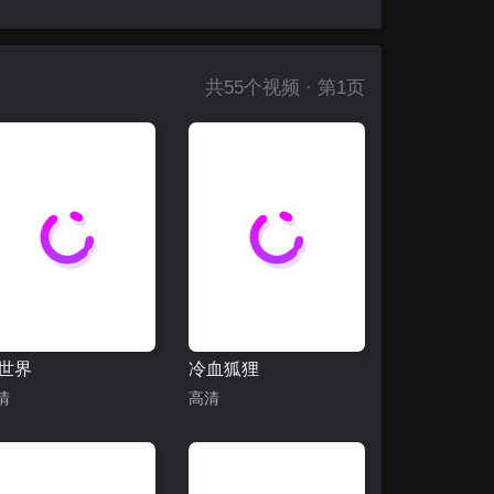
共
55
个视频 · 第1页
世界
冷血狐狸
清
高清