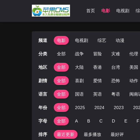
首页
电影
电视剧
综
频道
电影
电视剧
综艺
动漫
分类
全部
战争
冒险
灾难
伦理
地区
全部
大陆
香港
台湾
美国
剧情
全部
喜剧
爱情
恐怖
动作
语言
全部
国语
英语
粤语
闽南
年份
全部
2025
2024
2023
20
字母
全部
A
B
C
D
E
F
排序
最近更新
最多播放
最好评