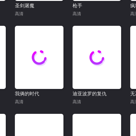
圣剑屠魔
枪手
高清
高清
高
我俩的时代
迪亚波罗的复仇
无
高清
高清
高