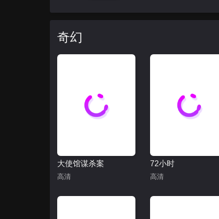
奇幻
大使馆谋杀案
72小时
高清
高清