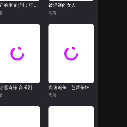
疯狂的麦克斯4：狂暴之路
被轻视的女人
清
高清
冰雪奇缘 音乐剧
疾速追杀：芭蕾杀姬
清
高清