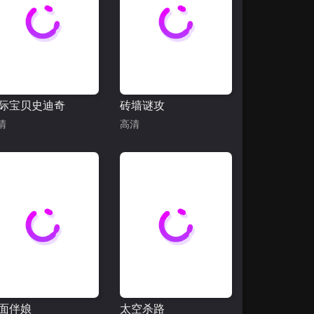
际宝贝史迪奇
砖墙谜攻
清
高清
面伴娘
太空杀路