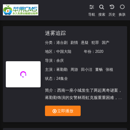
导航
搜索
换肤
迷雾追踪
分类：
港台剧
剧情
悬疑
犯罪
国产
地区：
中国大陆
年份：
2020
导演：
余庆
主演：
蒋勤勤
周游
田小洁
董畅
张植
状态：24集全
简介：西南一座小城发生了两起离奇谜案，
蒋勤勤饰演的女警林雨虹克服重重困难，抽
丝破茧侦破案件的过程。在原本看似犯罪动
立即播放
机清晰的案件中，却引出了一系列不为人知
的秘密，让案件再次陷入迷雾之中。而这些
故事将小城的过去...