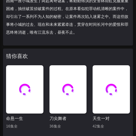
西南一座小城发生了两起离奇谜案，蒋勤勤饰演的女警林雨虹克服重重
困难，抽丝破茧侦破案件的过程。在原本看似犯罪动机清晰的案件中，
却引出了一系列不为人知的秘密，让案件再次陷入迷雾之中。而这些故
事将小城的过去、现在和未来紧紧牵连，贯穿在时间长河中的爱恨和罪
恶终将消逝，唯有江流东去，昼夜不止。
猜你喜欢
命悬一生
刀尖舞者
天生一对
16集全
36集全
42集全