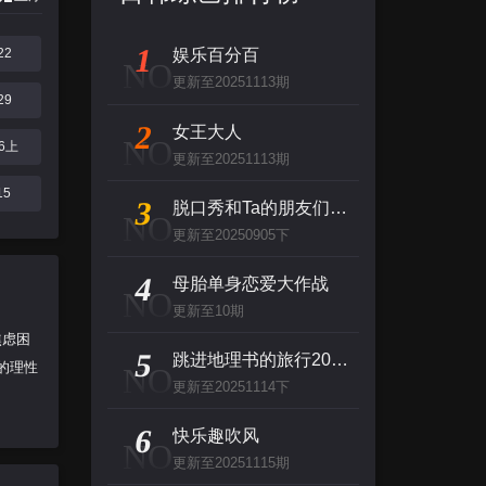
1
22
娱乐百分百
NO
更新至20251113期
29
2
女王大人
NO
06上
更新至20251113期
15
3
脱口秀和Ta的朋友们 第二季
NO
更新至20250905下
4
母胎单身恋爱大作战
NO
更新至10期
焦虑困
5
跳进地理书的旅行2025·甘肃篇
的理性
NO
更新至20251114下
6
快乐趣吹风
NO
更新至20251115期