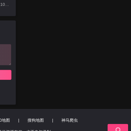
更新至20251001期
60地图
|
搜狗地图
|
神马爬虫