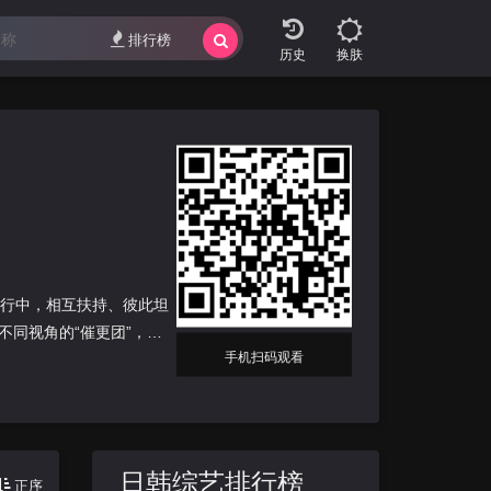
排行榜
换肤
旅行中，相互扶持、彼此坦
同视角的“催更团”，深
手机扫码观看
日韩综艺排行榜
正序