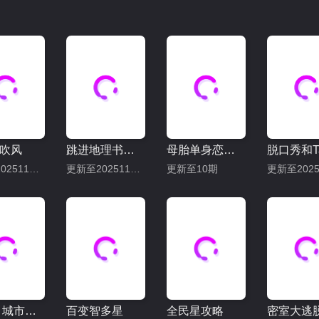
吹风
跳进地理书的旅行2025·甘肃篇
母胎单身恋爱大作战
更新至20251115期
更新至20251114下
更新至10期
第六感 城市观光2
百变智多星
全民星攻略