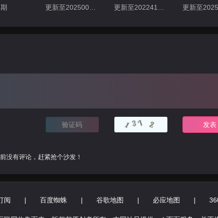
3期
更新至202500430期
更新至202241127期
前没有评论，赶紧抢个沙发！
订阅
|
百度蜘蛛
|
谷歌地图
|
必应地图
|
3