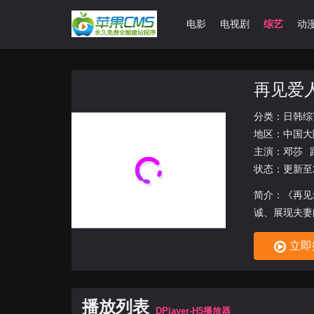
首页
电影
电视剧
综艺
动
再见爱
分类：
日韩综
地区：
中国大
主演：
邓莎
状态：更新至2
简介：《再见
诚、展现夫妻
入探讨...
立即
播放列表
DPlayer-H5播放器