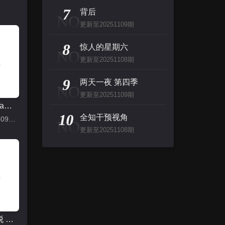
7
背后
NO
更新至20251109期
8
惊人的星期六
NO
更新至20251108期
9
两天一夜 第四季
NO
更新至20251109期
脱口秀和Ta的朋友们 第二季
10
全知干预视角
更新至20250905下
NO
更新至20251108期
密室大逃脱 第七季