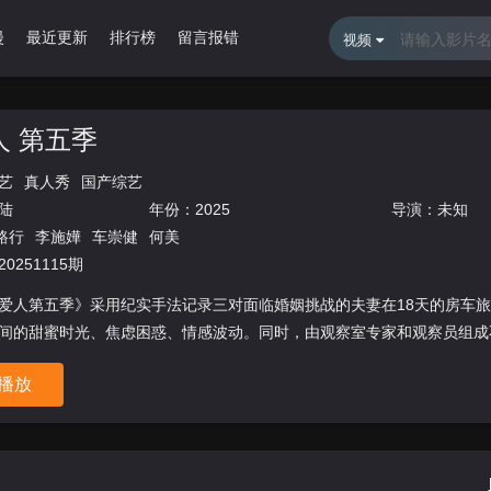
漫
最近更新
排行榜
留言报错
视频
人 第五季
艺
真人秀
国产综艺
陆
年份：
2025
导演：未知
路行
李施嬅
车崇健
何美
0251115期
爱人第五季》采用纪实手法记录三对面临婚姻挑战的夫妻在18天的房车
间的甜蜜时光、焦虑困惑、情感波动。同时，由观察室专家和观察员组成不
播放