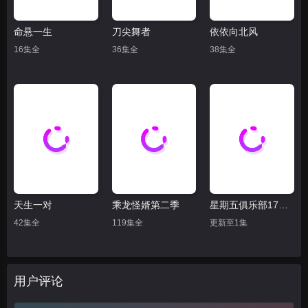
命悬一生
刀尖舞者
依依向北风
16集全
36集全
38集全
天生一对
乘龙怪婿第二季
星期五俱乐部17：善良赢得人心
42集全
119集全
更新至1集
用户评论