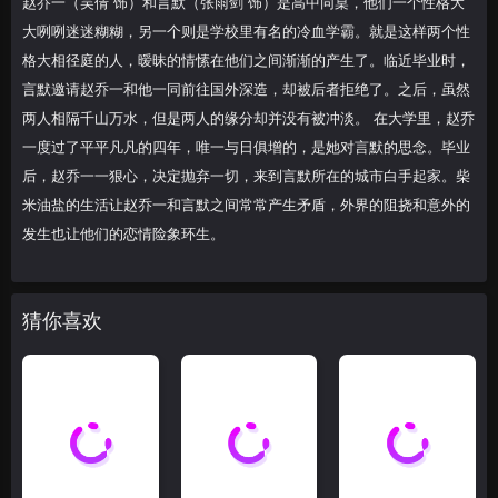
赵乔一（吴倩 饰）和言默（张雨剑 饰）是高中同桌，他们一个性格大
28
29
30
大咧咧迷迷糊糊，另一个则是学校里有名的冷血学霸。就是这样两个性
格大相径庭的人，暧昧的情愫在他们之间渐渐的产生了。临近毕业时，
31
32
33
言默邀请赵乔一和他一同前往国外深造，却被后者拒绝了。之后，虽然
34
35
两人相隔千山万水，但是两人的缘分却并没有被冲淡。 在大学里，赵乔
一度过了平平凡凡的四年，唯一与日俱增的，是她对言默的思念。毕业
后，赵乔一一狠心，决定抛弃一切，来到言默所在的城市白手起家。柴
米油盐的生活让赵乔一和言默之间常常产生矛盾，外界的阻挠和意外的
发生也让他们的恋情险象环生。
猜你喜欢