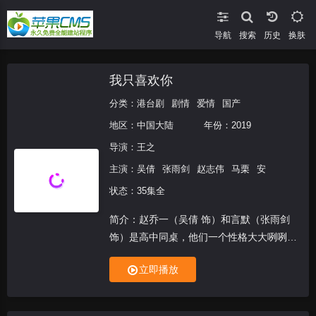
导航
搜索
换肤
我只喜欢你
分类：
港台剧
剧情
爱情
国产
地区：
中国大陆
年份：
2019
导演：
王之
主演：
吴倩
张雨剑
赵志伟
马栗
安
状态：35集全
简介：赵乔一（吴倩 饰）和言默（张雨剑
饰）是高中同桌，他们一个性格大大咧咧迷
迷糊糊，另一个则是学校里有名的冷血学
立即播放
霸。就是这样两个性格大相径庭的人，暧昧
的情愫在他们之间渐渐的产生了。临近毕业
时，言默邀请赵乔...