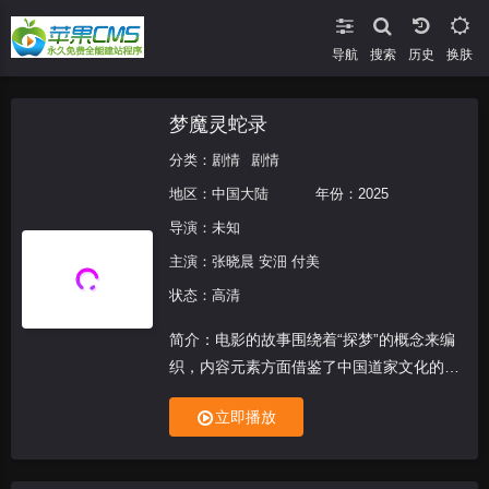
导航
搜索
换肤
梦魔灵蛇录
分类：
剧情
剧情
地区：
中国大陆
年份：
2025
导演：未知
主演：
张晓晨 安沺 付美
状态：高清
简介：电影的故事围绕着“探梦”的概念来编
织，内容元素方面借鉴了中国道家文化的基
础世界观，将“探梦”发展成为一种让人实现
立即播放
某种“超越”的途径。创作者想借片中的一个
个或疯狂、或执着、或暴力、或唯美、或痴
情、或旷达