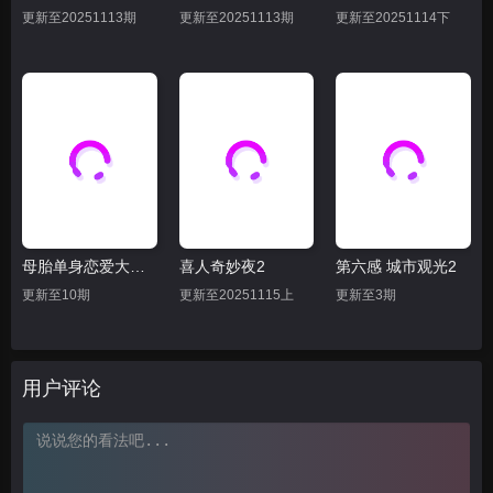
20241013
20241020
20241027
更新至20251113期
更新至20251113期
更新至20251114下
20241103
20241110
20241117
20241124
20241201
20241208
20241215
20241222
20241229
20250105
20250112
20250119
20250126
20250202
20250209
母胎单身恋爱大作战
喜人奇妙夜2
第六感 城市观光2
20250216
20250223
20250302
更新至10期
更新至20251115上
更新至3期
20250309
20250316
20250323
20250330
20250406
20250413
用户评论
20250420
20250427
20250501
20250511
20250518
20250525