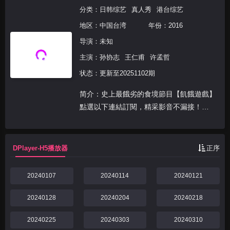
分类：
日韩综艺
真人秀
港台综艺
地区：
中国台湾
年份：
2016
导演：未知
主演：
孙协志
王仁甫
许孟哲
状态：更新至20251102期
简介：史上最餓劣的食境節目【飢餓遊戲】
點選以下連結訂閱，精采影音不漏接！
https://goo.gl/tFFawX 史上最&quot;靠夭
&quot;的節目 今天的戰友．明天的敵人 永
遠無法預知下一關將跟與誰合作 唯有帶著
DPlayer-H5播放器
正序
【...
20240107
20240114
20240121
20240128
20240204
20240218
20240225
20240303
20240310