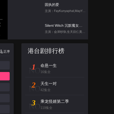
固执的爱
主演：FayKunyaphat,MayYada
Silent Witch 沉默魔女的秘密
主演：会泽纱弥,生天目仁美,诹访部顺一,坂田将吾,中岛良
集
跳进地理书的旅行2025·甘肃篇
港台剧排行榜
正序
主演：不齐男团
1
命悬一生
背后
NO
16集全
主演：张泉灵,郑方一,李晟,倪虹洁,尚雯
2
天生一对
NO
创：战纪
42集全
主演：杰夫·布里吉斯,加内特·赫德兰,奥利维亚·王尔德,布鲁斯·巴克林纳,詹姆斯·弗莱
3
乘龙怪婿第二季
NO
119集全
名侦探柯南（日语）