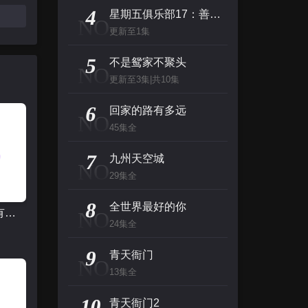
主演：高山南,山崎和佳奈,神谷明,小山力也,林原惠
4
星期五俱乐部17：善良赢得人心
NO
更新至1集
看看你有多爱我
5
主演：杨谨华,林思廷,詹子萱,狄志杰,李宗霖
不是鸳家不聚头
NO
更新至3集|共10集
惊人的星期六
6
回家的路有多远
NO
主演：李民浩,金泰妍,金东炫,表志勋,李俊
45集全
百变的七仓同学
7
九州天空城
NO
主演：早见沙织,冈本信彦
29集全
8
全世界最好的你
回家的路有多远
NO
24集全
9
青天衙门
NO
13集全
10
青天衙门2