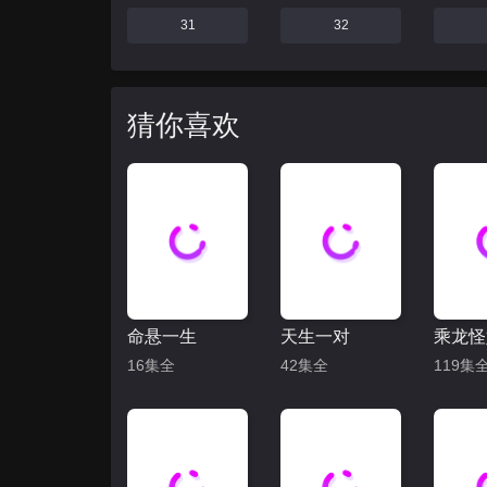
31
32
猜你喜欢
命悬一生
天生一对
16集全
42集全
119集