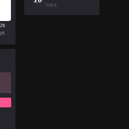
NO
32集全
26
更新至22集|共23集