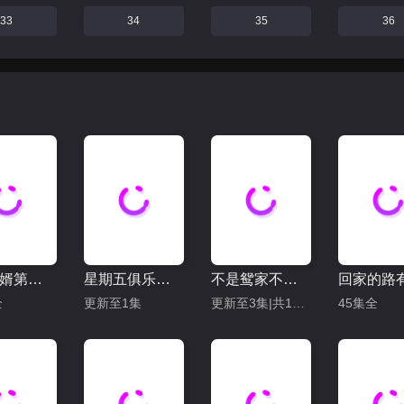
33
34
35
36
乘龙怪婿第二季
星期五俱乐部17：善良赢得人心
不是鸳家不聚头
全
更新至1集
更新至3集|共10集
45集全