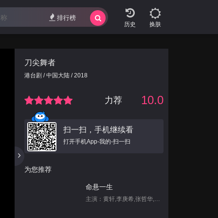
排行榜
换肤
刀尖舞者
港台剧 / 中国大陆 / 2018
10.0
力荐
扫一扫，手机继续看
打开手机App-我的-扫一扫
为您推荐
命悬一生
主演：黄轩,李庚希,张哲华,白宇帆,尹昉,姜珮瑶