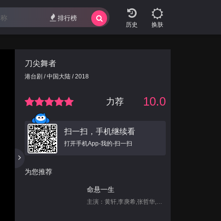
排行榜
换肤
刀尖舞者
港台剧 / 中国大陆 / 2018
10.0
力荐
扫一扫，手机继续看
打开手机App-我的-扫一扫
为您推荐
命悬一生
主演：黄轩,李庚希,张哲华,白宇帆,尹昉,姜珮瑶