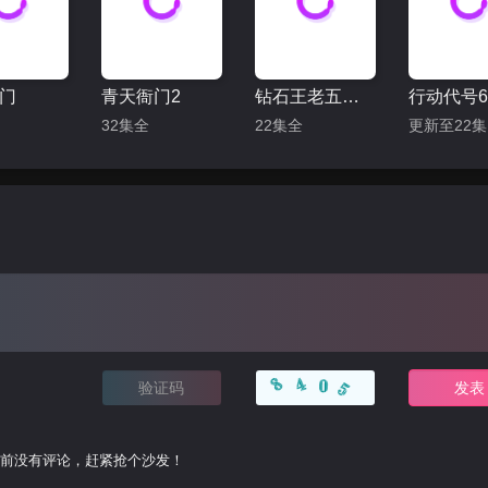
门
青天衙门2
钻石王老五的艰难爱情
行动代号6
32集全
22集全
前没有评论，赶紧抢个沙发！