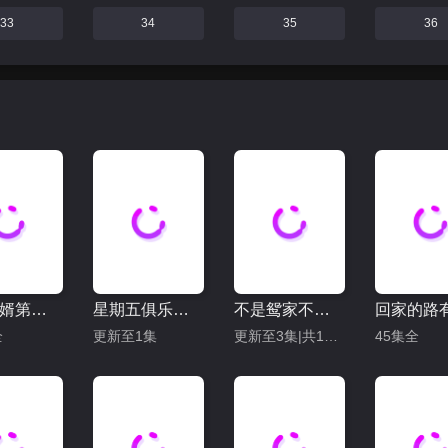
33
34
35
36
乘龙怪婿第二季
星期五俱乐部17：善良赢得人心
不是鸳家不聚头
全
更新至1集
更新至3集|共10集
45集全