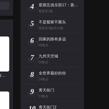
主演：杰夫·布里吉斯,加内特·赫德兰,奥利维亚·王尔德,布鲁斯·巴克林纳,詹姆斯·弗莱
4
星期五俱乐部17：善良赢得人心
NO
更新至1集
名侦探柯南（日语）
5
主演：高山南,山崎和佳奈,神谷明,小山力也,林原惠
不是鸳家不聚头
NO
更新至3集|共10集
看看你有多爱我
6
回家的路有多远
NO
主演：杨谨华,林思廷,詹子萱,狄志杰,李宗霖
45集全
惊人的星期六
7
九州天空城
NO
主演：李民浩,金泰妍,金东炫,表志勋,李俊
29集全
8
全世界最好的你
回家的路有多远
NO
24集全
9
青天衙门
NO
13集全
10
青天衙门2