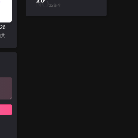
NO
32集全
26
更新至22集|共23集