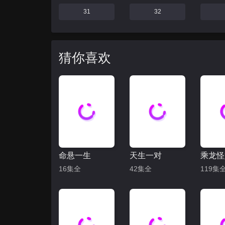
31
32
猜你喜欢
命悬一生
天生一对
16集全
42集全
119集