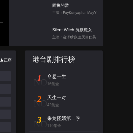
固执的爱
主演：FayKunyaphat,MayYada
Silent Witch 沉默魔女的秘密
主演：会泽纱弥,生天目仁美,诹访部顺一,坂田将吾,中岛良
集
饥饿游戏
港台剧排行榜
正序
主演：孙协志,王仁甫,许孟哲
1
命悬一生
跳进地理书的旅行2025·甘肃篇
NO
16集全
主演：不齐男团
2
天生一对
NO
背后
42集全
主演：张泉灵,郑方一,李晟,倪虹洁,尚雯
3
乘龙怪婿第二季
NO
119集全
创：战纪